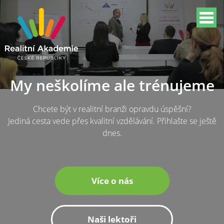
My neškolíme ale trénujeme
Chcete být v realitní branži opravdu úspěšní?
Jediná cesta vede přes kvalitní vzdělávání. Přihlašte se ještě
dnes.
Více o nás
Naši lektoři