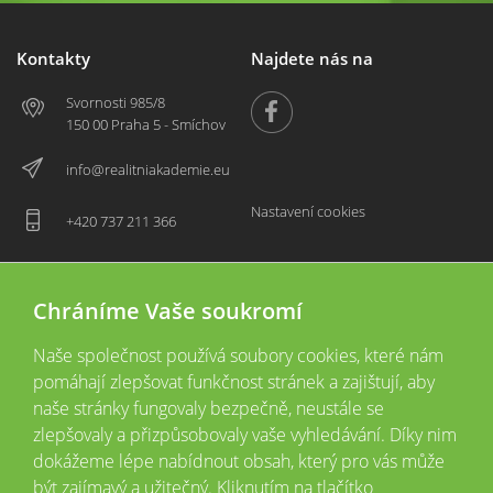
Kontakty
Najdete nás na
Svornosti 985/8
150 00 Praha 5 - Smíchov
info@realitniakademie.eu
Nastavení cookies
+420 737 211 366
Chráníme Vaše soukromí
Naše společnost používá soubory cookies, které nám
pomáhají zlepšovat funkčnost stránek a zajištují, aby
naše stránky fungovaly bezpečně, neustále se
zlepšovaly a přizpůsobovaly vaše vyhledávání. Díky nim
2026 © Copyright
Všechna práva vyhrazena
dokážeme lépe nabídnout obsah, který pro vás může
Tyto webové stránky jsou provozovány společností Realitní akademie České
být zajímavý a užitečný. Kliknutím na tlačítko