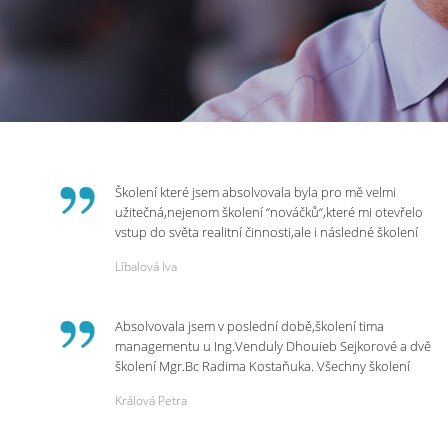
Školení které jsem absolvovala byla pro mě velmi
užitečná,nejenom školení “nováčků“,které mi otevřelo
vstup do světa realitní činnosti,ale i následné školení
ohledně daní,právního servisu. Ráda bych poděkovala
Líbalová Iva
p.Vendulce která s nesmírnou lidskostí,přesto
odborností se nám věnovala, abychom zvládli právě
vstup do nové pracovní činnosti. Děkujeme za
Absolvovala jsem v poslední době,školení tima
potřebná školení,která Realitní Akademie umožňuje.
managementu u Ing.Venduly Dhouieb Sejkorové a dvě
školení Mgr.Bc Radima Kostaňuka. Všechny školení
mohu vřele doporučit,neboť mi změnily pohled na
Králová Petra
práci a na život.