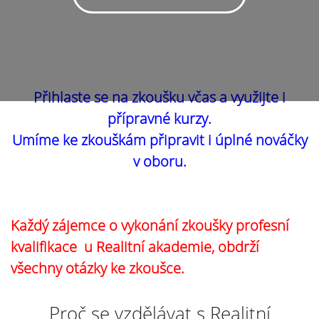
Přihlaste se na zkoušku včas a využijte i
přípravné kurzy.
Umíme ke zkouškám připravit i úplné nováčky
v oboru.
Každý zájemce o vykonání zkoušky profesní
kvalifikace u Realitní akademie, obdrží
všechny otázky ke zkoušce.
Proč se vzdělávat s Realitní