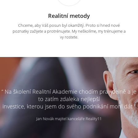
Realitní metody
Chceme, aby Váš posun byl okamžitý. Proto si hned nové
poznatky zažijete a protrénujete. My neškolíme, my trénujeme a
vy rostete.
“ Na školení Realitní Akademie chodím pravidelně a je
to zatím zdaleka nejlepší
investice, kterou jsem do svého podnikání mohl dát ”
Jan Novák majitel kanceláře Reality11