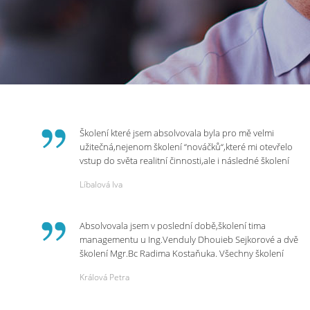
Školení které jsem absolvovala byla pro mě velmi
užitečná,nejenom školení “nováčků“,které mi otevřelo
vstup do světa realitní činnosti,ale i následné školení
ohledně daní,právního servisu. Ráda bych poděkovala
Líbalová Iva
p.Vendulce která s nesmírnou lidskostí,přesto
odborností se nám věnovala, abychom zvládli právě
vstup do nové pracovní činnosti. Děkujeme za
Absolvovala jsem v poslední době,školení tima
potřebná školení,která Realitní Akademie umožňuje.
managementu u Ing.Venduly Dhouieb Sejkorové a dvě
školení Mgr.Bc Radima Kostaňuka. Všechny školení
mohu vřele doporučit,neboť mi změnily pohled na
Králová Petra
práci a na život.