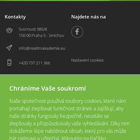
Kontakty
Najdete nás na
Svornosti 985/8
150 00 Praha 5 - Smíchov
info@realitniakademie.eu
Nastavení cookies
+420 737 211 366
Chráníme Vaše soukromí
Naše společnost používá soubory cookies, které nám
pomáhají zlepšovat funkčnost stránek a zajištují, aby
naše stránky fungovaly bezpečně, neustále se
zlepšovaly a přizpůsobovaly vaše vyhledávání. Díky nim
2026 © Copyright
Všechna práva vyhrazena
dokážeme lépe nabídnout obsah, který pro vás může
Tyto webové stránky jsou provozovány společností Realitní akademie České
být zajímavý a užitečný. Kliknutím na tlačítko