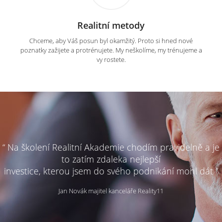
Realitní metody
Chceme, aby Váš posun byl okamžitý. Proto si hned nové
poznatky zažijete a protrénujete. My neškolíme, my trénujeme a
vy rostete.
“ Na školení Realitní Akademie chodím pravidelně a je
to zatím zdaleka nejlepší
investice, kterou jsem do svého podnikání mohl dát ”
Jan Novák majitel kanceláře Reality11