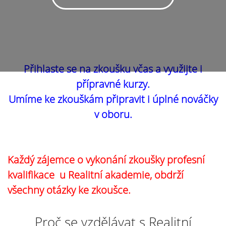
Přihlaste se na zkoušku včas a využijte i
přípravné kurzy.
Umíme ke zkouškám připravit i úplné nováčky
v oboru.
Každý zájemce o vykonání zkoušky profesní
kvalifikace u Realitní akademie, obdrží
všechny otázky ke zkoušce.
Proč se vzdělávat s Realitní