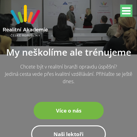
My neškolíme ale trénujeme
Chcete být v realitní branži opravdu úspěšní?
Jediná cesta vede přes kvalitní vzdělávání. Přihlašte se ještě
dnes.
Více o nás
Naši lektoři