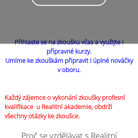
Přihlaste se na zkoušku včas a využijte i
přípravné kurzy.
Umíme ke zkouškám připravit i úplné nováčky
v oboru.
Každý zájemce o vykonání zkoušky profesní
kvalifikace u Realitní akademie, obdrží
všechny otázky ke zkoušce.
Proč se vzdělávat s Realitní