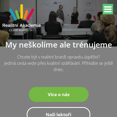
My neškolíme ale trénujeme
Chcete být v realitní branži opravdu úspěšní?
Jediná cesta vede přes kvalitní vzdělávání. Přihlašte se ještě
dnes.
Více o nás
Naši lektoři