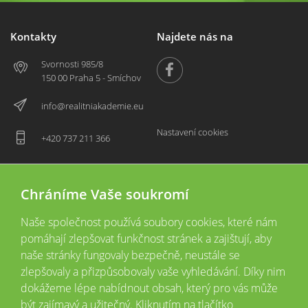
Kontakty
Najdete nás na
Svornosti 985/8
150 00 Praha 5 - Smíchov
info@realitniakademie.eu
Nastavení cookies
+420 737 211 366
Chráníme Vaše soukromí
Naše společnost používá soubory cookies, které nám
pomáhají zlepšovat funkčnost stránek a zajištují, aby
naše stránky fungovaly bezpečně, neustále se
zlepšovaly a přizpůsobovaly vaše vyhledávání. Díky nim
2026 © Copyright
Všechna práva vyhrazena
dokážeme lépe nabídnout obsah, který pro vás může
Tyto webové stránky jsou provozovány společností Realitní akademie České
být zajímavý a užitečný. Kliknutím na tlačítko