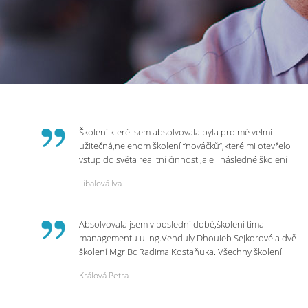
Školení které jsem absolvovala byla pro mě velmi
užitečná,nejenom školení “nováčků“,které mi otevřelo
vstup do světa realitní činnosti,ale i následné školení
ohledně daní,právního servisu. Ráda bych poděkovala
Líbalová Iva
p.Vendulce která s nesmírnou lidskostí,přesto
odborností se nám věnovala, abychom zvládli právě
vstup do nové pracovní činnosti. Děkujeme za
Absolvovala jsem v poslední době,školení tima
potřebná školení,která Realitní Akademie umožňuje.
managementu u Ing.Venduly Dhouieb Sejkorové a dvě
školení Mgr.Bc Radima Kostaňuka. Všechny školení
mohu vřele doporučit,neboť mi změnily pohled na
Králová Petra
práci a na život.