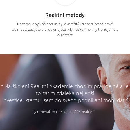
Realitní metody
Chceme, aby Váš posun byl okamžitý. Proto si hned nové
poznatky zažijete a protrénujete. My neškolíme, my trénujeme a
vy rostete.
“ Na školení Realitní Akademie chodím pravidelně a je
to zatím zdaleka nejlepší
investice, kterou jsem do svého podnikání mohl dát ”
Jan Novák majitel kanceláře Reality11