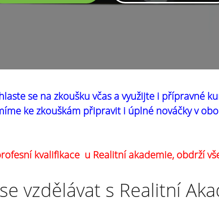
hlaste se na zkoušku včas a využijte i přípravné ku
íme ke zkouškám připravit i úplné nováčky v obo
ofesní kvalifikace u Realitní akademie, obdrží vš
se vzdělávat s Realitní Ak