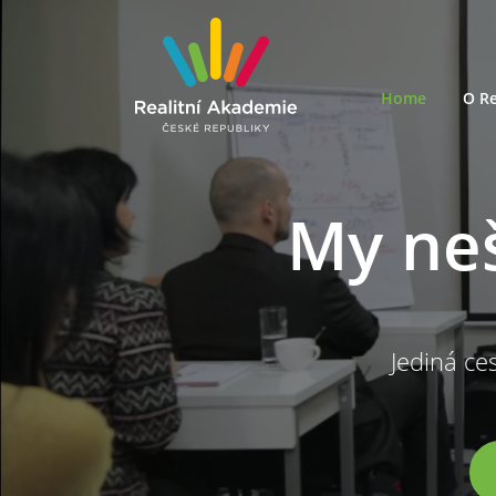
Home
O Re
My ne
Jediná ces