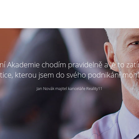
tní Akademie chodím pravidelně a je to zat
tice, kterou jsem do svého podnikání mohl
Jan Novák majitel kanceláře Reality11