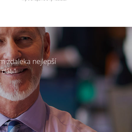
ím zdaleka nejlepší
 dát ”