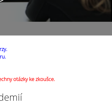
rzy.
ru.
echny otázky ke zkoušce.
ademií