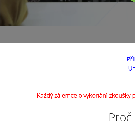
Při
Um
Každý zájemce o vykonání zkoušky pr
Proč 