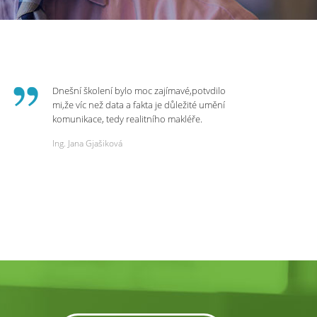
Dnešní školení bylo moc zajímavé,potvdilo
mi,že víc než data a fakta je důležité umění
komunikace, tedy realitního makléře.
Zvládá psychologicky námitky a celý
Ing. Jana Gjašiková
rozhovor či náběr u klienta. Výsledkem je
spokojenost na obou stranách. Děkuji za
dnešní podněty a zajímavé informace.