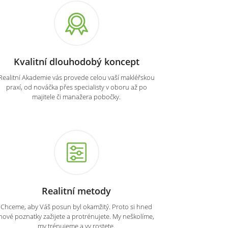
Kvalitní dlouhodobý koncept
Realitní Akademie vás provede celou vaší makléřskou
praxí, od nováčka přes specialisty v oboru až po
majitele či manažera pobočky.
Realitní metody
Chceme, aby Váš posun byl okamžitý. Proto si hned
nové poznatky zažijete a protrénujete. My neškolíme,
my trénujeme a vy rostete.