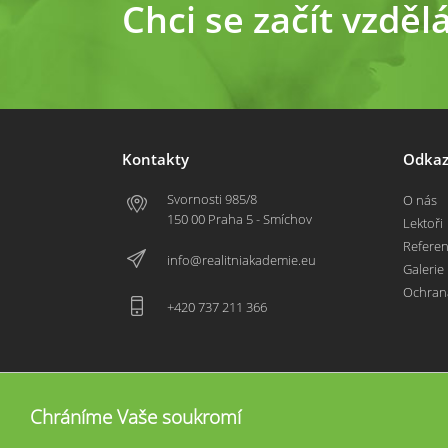
Chci se začít vzděl
Kontakty
Odkaz
Svornosti 985/8
O nás
150 00 Praha 5 - Smíchov
Lektoři
Refere
info@realitniakademie.eu
Galerie
Ochran
+420 737 211 366
Chráníme Vaše soukromí