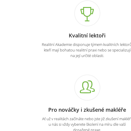
Kvalitní lektoři
Realitní Akademie disponuje týmem kvalitních lektorů
kteří mají bohatou realitní praxi nebo se specializují
na její určité oblasti.
Pro nováčky i zkušené makléře
Ať už v realitách začínáte nebo jste již zkušení makléři
u nás si vždy vyberete školení na míru dle vaší
dosažené praxe.