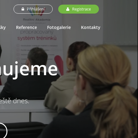
Přihlášení
Registrace
šky
Reference
Fotogalerie
Kontakty
nujeme
ještě dnes.