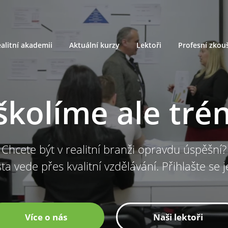
alitní akademii
Aktuální kurzy
Lektoři
Profesní zkou
školíme ale tré
Chcete být v realitní branži opravdu úspěšní?
ta vede přes kvalitní vzdělávání. Přihlašte se 
Více o nás
Naši lektoři