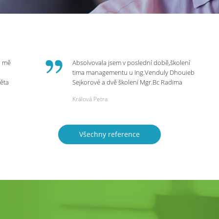
o mě
Absolvovala jsem v poslední době,školení
tima managementu u Ing.Venduly Dhouieb
věta
Sejkorové a dvě školení Mgr.Bc Radima
Kostaňuka. Všechny školení mohu vřele
Králová Petra
bych
doporučit,neboť mi změnily pohled na
rnou
práci a na život.
 do
Všechny reference
ie