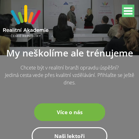
My neškolíme ale trénujeme
Chcete být v realitní branži opravdu úspěšní?
Jediná cesta vede přes kvalitní vzdělávání. Přihlašte se ještě
dnes.
Více o nás
Naši lektoři