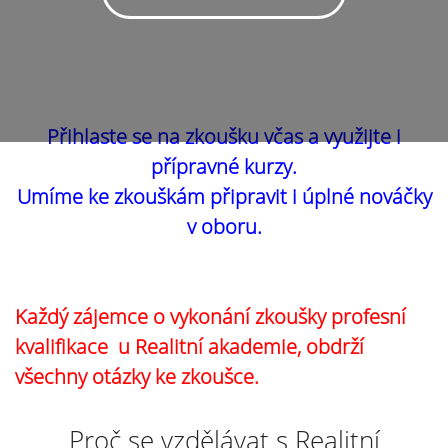
Přihlaste se na zkoušku včas a využijte i
přípravné kurzy.
Umíme ke zkouškám připravit i úplné nováčky
v oboru.
Každý zájemce o vykonání zkoušky profesní
kvalifikace u Realitní akademie, obdrží
všechny otázky ke zkoušce.
Proč se vzdělávat s Realitní