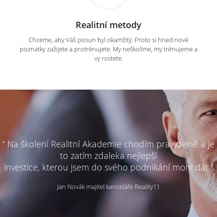
Realitní metody
Chceme, aby Váš posun byl okamžitý. Proto si hned nové
poznatky zažijete a protrénujete. My neškolíme, my trénujeme a
vy rostete.
“ Na školení Realitní Akademie chodím pravidelně a je
to zatím zdaleka nejlepší
investice, kterou jsem do svého podnikání mohl dát ”
Jan Novák majitel kanceláře Reality11