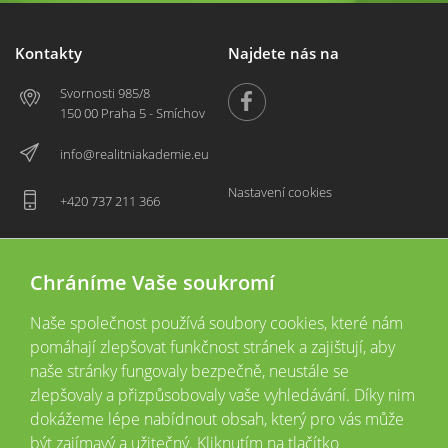
Kontakty
Najdete nás na
Svornosti 985/8
150 00 Praha 5 - Smíchov
info@realitniakademie.eu
Nastavení cookies
+420 737 211 366
Chráníme Vaše soukromí
Naše společnost používá soubory cookies, které nám
pomáhají zlepšovat funkčnost stránek a zajištují, aby
naše stránky fungovaly bezpečně, neustále se
zlepšovaly a přizpůsobovaly vaše vyhledávání. Díky nim
2026 © Copyright
Všechna práva vyhrazena
dokážeme lépe nabídnout obsah, který pro vás může
Tyto webové stránky jsou provozovány společností Realitní akademie České
být zajímavý a užitečný. Kliknutím na tlačítko