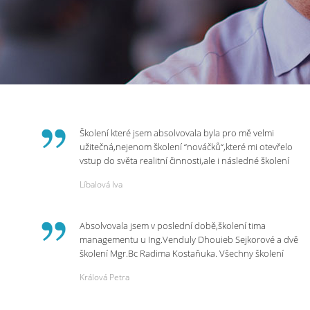
Školení které jsem absolvovala byla pro mě velmi
užitečná,nejenom školení “nováčků“,které mi otevřelo
vstup do světa realitní činnosti,ale i následné školení
ohledně daní,právního servisu. Ráda bych poděkovala
Líbalová Iva
p.Vendulce která s nesmírnou lidskostí,přesto
odborností se nám věnovala, abychom zvládli právě
vstup do nové pracovní činnosti. Děkujeme za
Absolvovala jsem v poslední době,školení tima
potřebná školení,která Realitní Akademie umožňuje.
managementu u Ing.Venduly Dhouieb Sejkorové a dvě
školení Mgr.Bc Radima Kostaňuka. Všechny školení
mohu vřele doporučit,neboť mi změnily pohled na
Králová Petra
práci a na život.