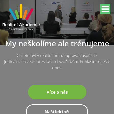
My neškolíme ale trénujeme
Chcete být v realitní branži opravdu úspěšní?
Jediná cesta vede přes kvalitní vzdělávání. Přihlašte se ještě
dnes.
Více o nás
Naši lektoři