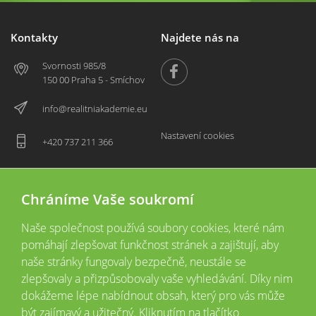
Kontakty
Najdete nás na
Svornosti 985/8
150 00 Praha 5 - Smíchov
info@realitniakademie.eu
Nastavení cookies
+420 737 211 366
Chráníme Vaše soukromí
Naše společnost používá soubory cookies, které nám
pomáhají zlepšovat funkčnost stránek a zajištují, aby
naše stránky fungovaly bezpečně, neustále se
zlepšovaly a přizpůsobovaly vaše vyhledávání. Díky nim
2026 © Copyright
Všechna práva vyhrazena
dokážeme lépe nabídnout obsah, který pro vás může
Tyto webové stránky jsou provozovány společností Realitní akademie České
být zajímavý a užitečný. Kliknutím na tlačítko