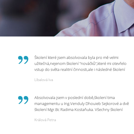
Školení které jsem absolvovala byla pro mě velmi
užitečná,nejenom školení “nováčků“,které mi otevřelo
vstup do světa realitní činnosti,ale i následné školení
ohledně daní,právního servisu. Ráda bych poděkovala
Líbalová Iva
p.Vendulce která s nesmírnou lidskostí,přesto
odborností se nám věnovala, abychom zvládli právě
vstup do nové pracovní činnosti. Děkujeme za
Absolvovala jsem v poslední době,školení tima
potřebná školení,která Realitní Akademie umožňuje.
managementu u Ing.Venduly Dhouieb Sejkorové a dvě
školení Mgr.Bc Radima Kostaňuka. Všechny školení
mohu vřele doporučit,neboť mi změnily pohled na
Králová Petra
práci a na život.