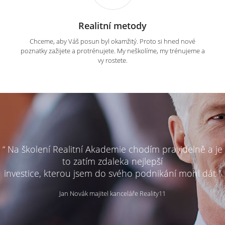
Realitní metody
Chceme, aby Váš posun byl okamžitý. Proto si hned nové
poznatky zažijete a protrénujete. My neškolíme, my trénujeme a
vy rostete.
“ Na školení Realitní Akademie chodím pravidelně a je
to zatím zdaleka nejlepší
investice, kterou jsem do svého podnikání mohl dát ”
Jan Novák majitel kanceláře Reality11