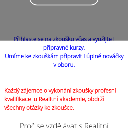
Přihlaste se na zkoušku včas a využijte i
přípravné kurzy.
Umíme ke zkouškám připravit i úplné nováčky
v oboru.
Každý zájemce o vykonání zkoušky profesní
kvalifikace u Realitní akademie, obdrží
všechny otázky ke zkoušce.
Proč se vzdělávat s Realitní