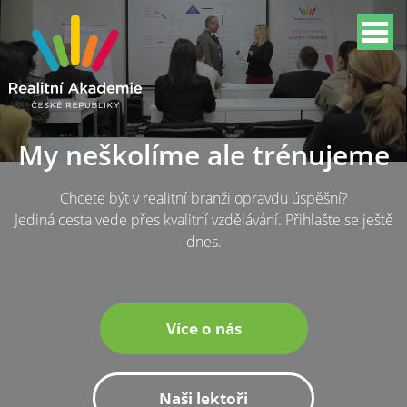
My neškolíme ale trénujeme
Chcete být v realitní branži opravdu úspěšní?
Jediná cesta vede přes kvalitní vzdělávání. Přihlašte se ještě
dnes.
Více o nás
Naši lektoři