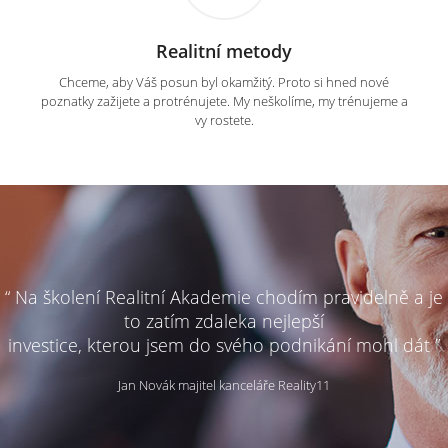
Realitní metody
Chceme, aby Váš posun byl okamžitý. Proto si hned nové
poznatky zažijete a protrénujete. My neškolíme, my trénujeme a
vy rostete.
“ Na školení Realitní Akademie chodím pravidelně a je
to zatím zdaleka nejlepší
investice, kterou jsem do svého podnikání mohl dát ”
Jan Novák majitel kanceláře Reality11