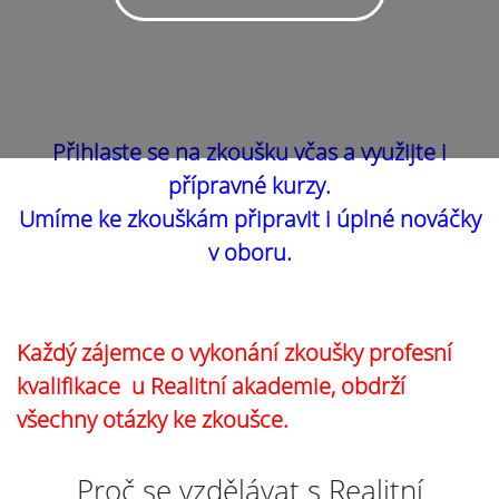
Přihlaste se na zkoušku včas a využijte i
přípravné kurzy.
Umíme ke zkouškám připravit i úplné nováčky
v oboru.
Každý zájemce o vykonání zkoušky profesní
kvalifikace u Realitní akademie, obdrží
všechny otázky ke zkoušce.
Proč se vzdělávat s Realitní