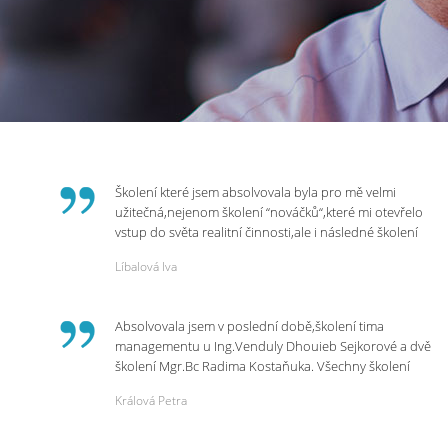
Školení které jsem absolvovala byla pro mě velmi
užitečná,nejenom školení “nováčků“,které mi otevřelo
vstup do světa realitní činnosti,ale i následné školení
ohledně daní,právního servisu. Ráda bych poděkovala
Líbalová Iva
p.Vendulce která s nesmírnou lidskostí,přesto
odborností se nám věnovala, abychom zvládli právě
vstup do nové pracovní činnosti. Děkujeme za
Absolvovala jsem v poslední době,školení tima
potřebná školení,která Realitní Akademie umožňuje.
managementu u Ing.Venduly Dhouieb Sejkorové a dvě
školení Mgr.Bc Radima Kostaňuka. Všechny školení
mohu vřele doporučit,neboť mi změnily pohled na
Králová Petra
práci a na život.