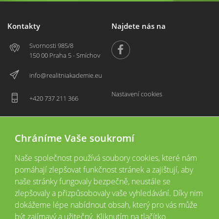
Kontakty
Najdete nás na
Svornosti 985/8
150 00 Praha 5 - Smíchov
info@realitniakademie.eu
Nastavení cookies
+420 737 211 366
Chráníme Vaše soukromí
Naše společnost používá soubory cookies, které nám
pomáhají zlepšovat funkčnost stránek a zajištují, aby
naše stránky fungovaly bezpečně, neustále se
zlepšovaly a přizpůsobovaly vaše vyhledávání. Díky nim
2026 © Copyright
Všechna práva vyhrazena
dokážeme lépe nabídnout obsah, který pro vás může
Tyto webové stránky jsou provozovány společností Realitní akademie České
být zajímavý a užitečný. Kliknutím na tlačítko