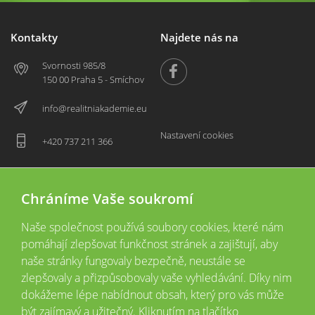
Kontakty
Najdete nás na
Svornosti 985/8
150 00 Praha 5 - Smíchov
info@realitniakademie.eu
Nastavení cookies
+420 737 211 366
Chráníme Vaše soukromí
Naše společnost používá soubory cookies, které nám
pomáhají zlepšovat funkčnost stránek a zajištují, aby
naše stránky fungovaly bezpečně, neustále se
zlepšovaly a přizpůsobovaly vaše vyhledávání. Díky nim
2026 © Copyright
Všechna práva vyhrazena
dokážeme lépe nabídnout obsah, který pro vás může
Tyto webové stránky jsou provozovány společností Realitní akademie České
být zajímavý a užitečný. Kliknutím na tlačítko