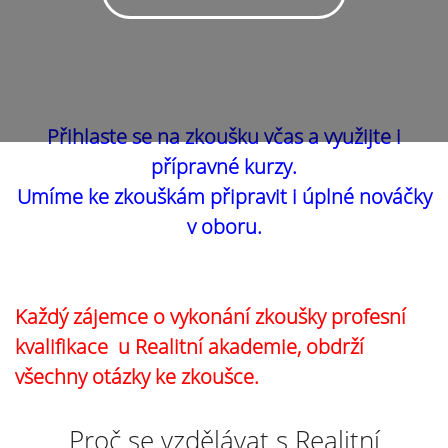
Přihlaste se na zkoušku včas a využijte i
přípravné kurzy.
Umíme ke zkouškám připravit i úplné nováčky
v oboru.
Každý zájemce o vykonání zkoušky profesní
kvalifikace u Realitní akademie, obdrží
všechny otázky ke zkoušce.
Proč se vzdělávat s Realitní