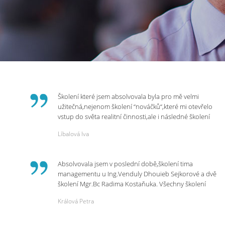
Školení které jsem absolvovala byla pro mě velmi
užitečná,nejenom školení “nováčků“,které mi otevřelo
vstup do světa realitní činnosti,ale i následné školení
ohledně daní,právního servisu. Ráda bych poděkovala
Líbalová Iva
p.Vendulce která s nesmírnou lidskostí,přesto
odborností se nám věnovala, abychom zvládli právě
vstup do nové pracovní činnosti. Děkujeme za
Absolvovala jsem v poslední době,školení tima
potřebná školení,která Realitní Akademie umožňuje.
managementu u Ing.Venduly Dhouieb Sejkorové a dvě
školení Mgr.Bc Radima Kostaňuka. Všechny školení
mohu vřele doporučit,neboť mi změnily pohled na
Králová Petra
práci a na život.