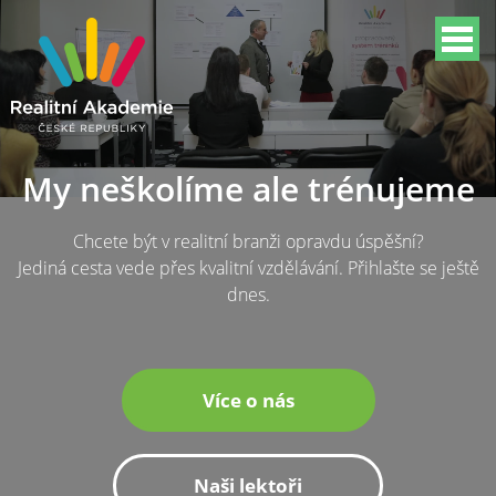
My neškolíme ale trénujeme
Chcete být v realitní branži opravdu úspěšní?
Jediná cesta vede přes kvalitní vzdělávání. Přihlašte se ještě
dnes.
Více o nás
Naši lektoři