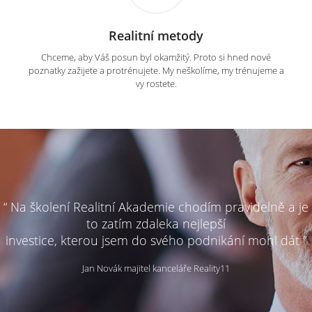
Realitní metody
Chceme, aby Váš posun byl okamžitý. Proto si hned nové
poznatky zažijete a protrénujete. My neškolíme, my trénujeme a
vy rostete.
“ Na školení Realitní Akademie chodím pravidelně a je
to zatím zdaleka nejlepší
investice, kterou jsem do svého podnikání mohl dát ”
Jan Novák majitel kanceláře Reality11