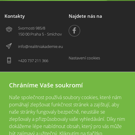
Kontakty
Najdete nás na
Svornosti 985/8
150 00 Praha 5 - Smíchov
info@realitniakademie.eu
Nastavení cookies
+420 737 211 366
Chráníme Vaše soukromí
Naše společnost používá soubory cookies, které nám
pomáhají zlepšovat funkčnost stránek a zajištují, aby
naše stránky fungovaly bezpečně, neustále se
zlepšovaly a přizpůsobovaly vaše vyhledávání. Díky nim
2026 © Copyright
Všechna práva vyhrazena
dokážeme lépe nabídnout obsah, který pro vás může
Tyto webové stránky jsou provozovány společností Realitní akademie České
být zajímavý a užitečný. Kliknutím na tlačítko