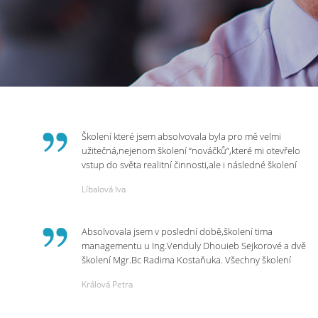
Školení které jsem absolvovala byla pro mě velmi
užitečná,nejenom školení “nováčků“,které mi otevřelo
vstup do světa realitní činnosti,ale i následné školení
ohledně daní,právního servisu. Ráda bych poděkovala
Líbalová Iva
p.Vendulce která s nesmírnou lidskostí,přesto
odborností se nám věnovala, abychom zvládli právě
vstup do nové pracovní činnosti. Děkujeme za
Absolvovala jsem v poslední době,školení tima
potřebná školení,která Realitní Akademie umožňuje.
managementu u Ing.Venduly Dhouieb Sejkorové a dvě
školení Mgr.Bc Radima Kostaňuka. Všechny školení
mohu vřele doporučit,neboť mi změnily pohled na
Králová Petra
práci a na život.