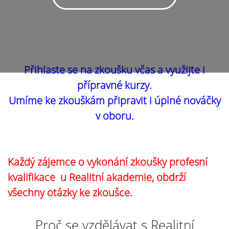
Přihlaste se na zkoušku včas a využijte i
přípravné kurzy.
Umíme ke zkouškám připravit i úplné nováčky
v oboru.
Každý zájemce o vykonání zkoušky profesní
kvalifikace u Realitní akademie, obdrží
všechny otázky ke zkoušce.
Proč se vzdělávat s Realitní