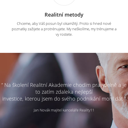
Realitní metody
Chceme, aby Váš posun byl okamžitý. Proto si hned nové
poznatky zažijete a protrénujete. My neškolíme, my trénujeme a
vy rostete.
“ Na školení Realitní Akademie chodím pravidelně a je
to zatím zdaleka nejlepší
investice, kterou jsem do svého podnikání mohl dát ”
Jan Novák majitel kanceláře Reality11