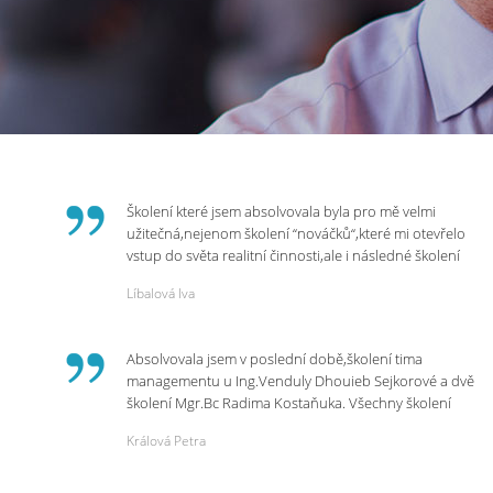
Školení které jsem absolvovala byla pro mě velmi
užitečná,nejenom školení “nováčků“,které mi otevřelo
vstup do světa realitní činnosti,ale i následné školení
ohledně daní,právního servisu. Ráda bych poděkovala
Líbalová Iva
p.Vendulce která s nesmírnou lidskostí,přesto
odborností se nám věnovala, abychom zvládli právě
vstup do nové pracovní činnosti. Děkujeme za
Absolvovala jsem v poslední době,školení tima
potřebná školení,která Realitní Akademie umožňuje.
managementu u Ing.Venduly Dhouieb Sejkorové a dvě
školení Mgr.Bc Radima Kostaňuka. Všechny školení
mohu vřele doporučit,neboť mi změnily pohled na
Králová Petra
práci a na život.