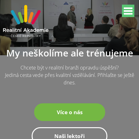
My neškolíme ale trénujeme
Chcete být v realitní branži opravdu úspěšní?
Jediná cesta vede přes kvalitní vzdělávání. Přihlašte se ještě
dnes.
Více o nás
Naši lektoři