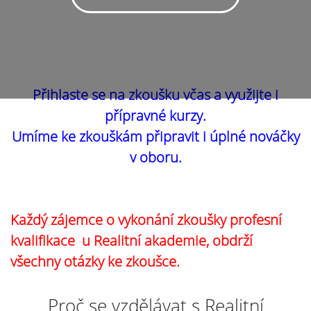
Přihlaste se na zkoušku včas a využijte i
přípravné kurzy.
Umíme ke zkouškám připravit i úplné nováčky
v oboru.
Každý zájemce o vykonání zkoušky profesní
kvalifikace u Realitní akademie, obdrží
všechny otázky ke zkoušce.
Proč se vzdělávat s Realitní