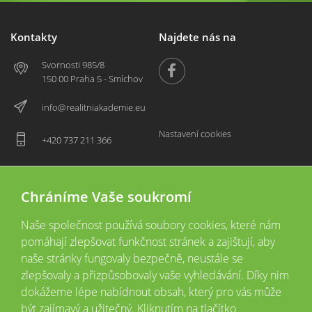
Kontakty
Najdete nás na
Svornosti 985/8
150 00 Praha 5 - Smíchov
info@realitniakademie.eu
Nastavení cookies
+420 737 211 366
Chráníme Vaše soukromí
Naše společnost používá soubory cookies, které nám
pomáhají zlepšovat funkčnost stránek a zajištují, aby
naše stránky fungovaly bezpečně, neustále se
zlepšovaly a přizpůsobovaly vaše vyhledávání. Díky nim
2026 © Copyright
Všechna práva vyhrazena
dokážeme lépe nabídnout obsah, který pro vás může
Tyto webové stránky jsou provozovány společností Realitní akademie České
být zajímavý a užitečný. Kliknutím na tlačítko