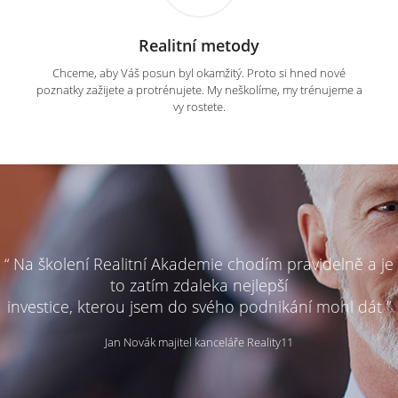
Realitní metody
Chceme, aby Váš posun byl okamžitý. Proto si hned nové
poznatky zažijete a protrénujete. My neškolíme, my trénujeme a
vy rostete.
“ Na školení Realitní Akademie chodím pravidelně a je
to zatím zdaleka nejlepší
investice, kterou jsem do svého podnikání mohl dát ”
Jan Novák majitel kanceláře Reality11