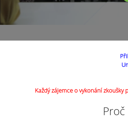
Při
Um
Každý zájemce o vykonání zkoušky pr
Proč 