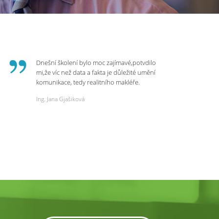
Dnešní školení bylo moc zajímavé,potvdilo
mi,že víc než data a fakta je důležité umění
komunikace, tedy realitního makléře.
Zvládá psychologicky námitky a celý
Ing. Jana Gjašiková
rozhovor či náběr u klienta. Výsledkem je
spokojenost na obou stranách. Děkuji za
dnešní podněty a zajímavé informace.