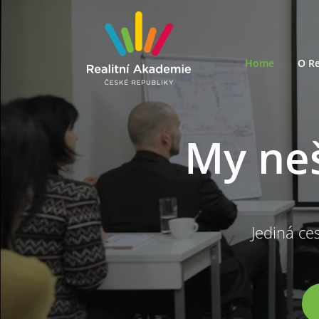
Home
O Re
My ne
Jediná ces