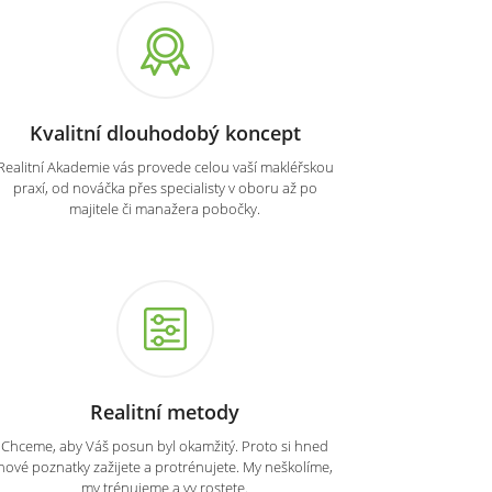
Kvalitní dlouhodobý koncept
Realitní Akademie vás provede celou vaší makléřskou
praxí, od nováčka přes specialisty v oboru až po
majitele či manažera pobočky.
Realitní metody
Chceme, aby Váš posun byl okamžitý. Proto si hned
nové poznatky zažijete a protrénujete. My neškolíme,
my trénujeme a vy rostete.