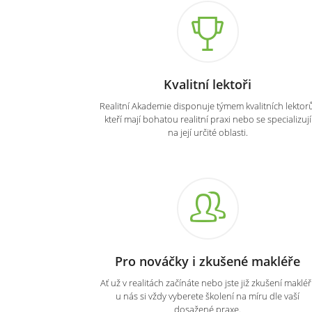
Kvalitní lektoři
Realitní Akademie disponuje týmem kvalitních lektorů
kteří mají bohatou realitní praxi nebo se specializují
na její určité oblasti.
Pro nováčky i zkušené makléře
Ať už v realitách začínáte nebo jste již zkušení makléři
u nás si vždy vyberete školení na míru dle vaší
dosažené praxe.