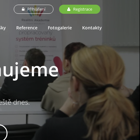
Přihlášení
Registrace
šky
Reference
Fotogalerie
Kontakty
nujeme
ještě dnes.