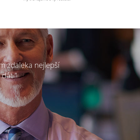
ím zdaleka nejlepší
 dát ”