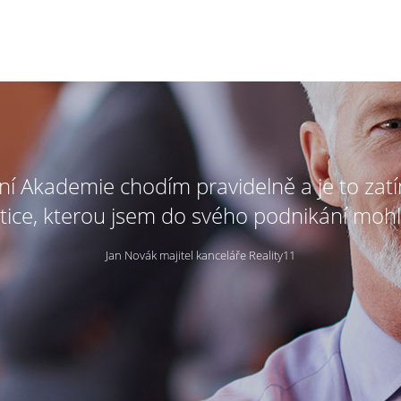
tní Akademie chodím pravidelně a je to zat
tice, kterou jsem do svého podnikání mohl
Jan Novák majitel kanceláře Reality11