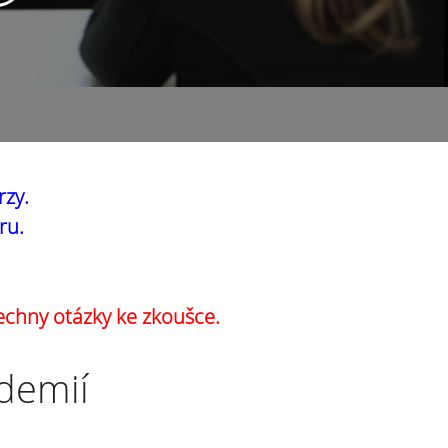
rzy.
ru.
echny otázky ke zkoušce.
ademií