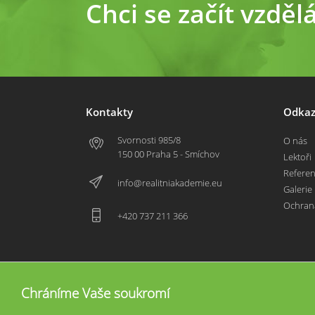
Chci se začít vzděl
Kontakty
Odkaz
Svornosti 985/8
O nás
150 00 Praha 5 - Smíchov
Lektoři
Refere
info@realitniakademie.eu
Galerie
Ochran
+420 737 211 366
Chráníme Vaše soukromí