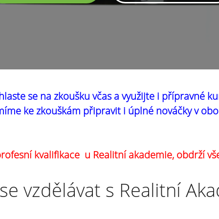
hlaste se na zkoušku včas a využijte i přípravné ku
íme ke zkouškám připravit i úplné nováčky v obo
ofesní kvalifikace u Realitní akademie, obdrží vš
se vzdělávat s Realitní Ak