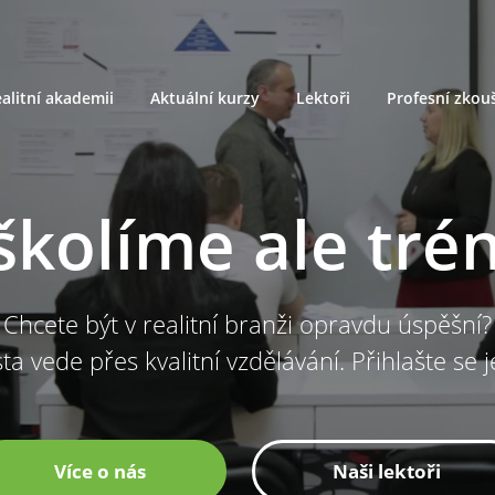
alitní akademii
Aktuální kurzy
Lektoři
Profesní zkou
školíme ale tré
Chcete být v realitní branži opravdu úspěšní?
ta vede přes kvalitní vzdělávání. Přihlašte se 
Více o nás
Naši lektoři