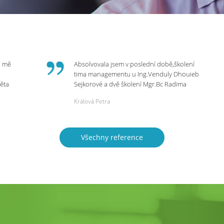
o mě
Absolvovala jsem v poslední době,školení
tima managementu u Ing.Venduly Dhouieb
věta
Sejkorové a dvě školení Mgr.Bc Radima
Kostaňuka. Všechny školení mohu vřele
Králová Petra
bych
doporučit,neboť mi změnily pohled na
rnou
práci a na život.
 do
Všechny reference
ie