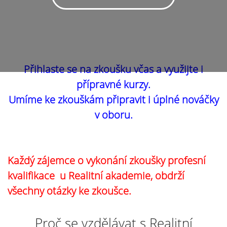
Přihlaste se na zkoušku včas a využijte i
přípravné kurzy.
Umíme ke zkouškám připravit i úplné nováčky
v oboru.
Každý zájemce o vykonání zkoušky profesní
kvalifikace u Realitní akademie, obdrží
všechny otázky ke zkoušce.
Proč se vzdělávat s Realitní