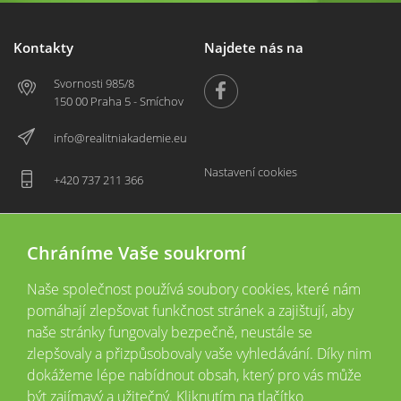
Kontakty
Najdete nás na
Svornosti 985/8
150 00 Praha 5 - Smíchov
info@realitniakademie.eu
Nastavení cookies
+420 737 211 366
Chráníme Vaše soukromí
Naše společnost používá soubory cookies, které nám
pomáhají zlepšovat funkčnost stránek a zajištují, aby
naše stránky fungovaly bezpečně, neustále se
zlepšovaly a přizpůsobovaly vaše vyhledávání. Díky nim
2026 © Copyright
Všechna práva vyhrazena
dokážeme lépe nabídnout obsah, který pro vás může
Tyto webové stránky jsou provozovány společností Realitní akademie České
být zajímavý a užitečný. Kliknutím na tlačítko