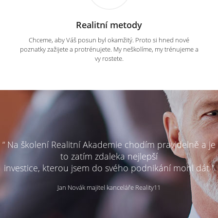
Realitní metody
Chceme, aby Váš posun byl okamžitý. Proto si hned nové
poznatky zažijete a protrénujete. My neškolíme, my trénujeme a
vy rostete.
“ Na školení Realitní Akademie chodím pravidelně a je
to zatím zdaleka nejlepší
investice, kterou jsem do svého podnikání mohl dát ”
Jan Novák majitel kanceláře Reality11