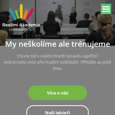
My neškolíme ale trénujeme
Chcete být v realitní branži opravdu úspěšní?
Jediná cesta vede přes kvalitní vzdělávání. Přihlašte se ještě
dnes.
Více o nás
Naši lektoři