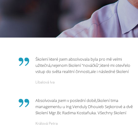
Školení které jsem absolvovala byla pro mě velmi
užitečná,nejenom školení “nováčků“,které mi otevřelo
vstup do světa realitní činnosti,ale i následné školení
ohledně daní,právního servisu. Ráda bych poděkovala
Líbalová Iva
p.Vendulce která s nesmírnou lidskostí,přesto
odborností se nám věnovala, abychom zvládli právě
vstup do nové pracovní činnosti. Děkujeme za
Absolvovala jsem v poslední době,školení tima
potřebná školení,která Realitní Akademie umožňuje.
managementu u Ing.Venduly Dhouieb Sejkorové a dvě
školení Mgr.Bc Radima Kostaňuka. Všechny školení
mohu vřele doporučit,neboť mi změnily pohled na
Králová Petra
práci a na život.