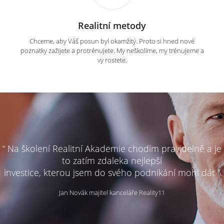
Realitní metody
Chceme, aby Váš posun byl okamžitý. Proto si hned nové
poznatky zažijete a protrénujete. My neškolíme, my trénujeme a
vy rostete.
“ Na školení Realitní Akademie chodím pravidelně a je
to zatím zdaleka nejlepší
investice, kterou jsem do svého podnikání mohl dát ”
Jan Novák majitel kanceláře Reality11