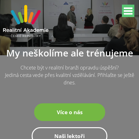
My neškolíme ale trénujeme
Chcete být v realitní branži opravdu úspěšní?
Jediná cesta vede přes kvalitní vzdělávání. Přihlašte se ještě
dnes.
Více o nás
Naši lektoři