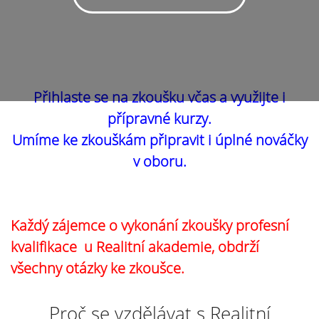
Přihlaste se na zkoušku včas a využijte i
přípravné kurzy.
Umíme ke zkouškám připravit i úplné nováčky
v oboru.
Každý zájemce o vykonání zkoušky profesní
kvalifikace u Realitní akademie, obdrží
všechny otázky ke zkoušce.
Proč se vzdělávat s Realitní