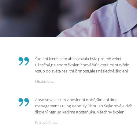
Školení které jsem absolvovala byla pro mě velmi
užitečná,nejenom školení “nováčků“,které mi otevřelo
vstup do světa realitní činnosti,ale i následné školení
ohledně daní,právního servisu. Ráda bych poděkovala
Líbalová Iva
p.Vendulce která s nesmírnou lidskostí,přesto
odborností se nám věnovala, abychom zvládli právě
vstup do nové pracovní činnosti. Děkujeme za
Absolvovala jsem v poslední době,školení tima
potřebná školení,která Realitní Akademie umožňuje.
managementu u Ing.Venduly Dhouieb Sejkorové a dvě
školení Mgr.Bc Radima Kostaňuka. Všechny školení
mohu vřele doporučit,neboť mi změnily pohled na
Králová Petra
práci a na život.