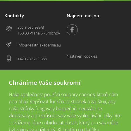
Kontakty
Najdete nás na
Svornosti 985/8
150 00 Praha 5 - Smíchov
info@realitniakademie.eu
Nastavení cookies
+420 737 211 366
Chráníme Vaše soukromí
Naše společnost používá soubory cookies, které nám
pomáhají zlepšovat funkčnost stránek a zajištují, aby
naše stránky fungovaly bezpečně, neustále se
zlepšovaly a přizpůsobovaly vaše vyhledávání. Díky nim
2026 © Copyright
Všechna práva vyhrazena
dokážeme lépe nabídnout obsah, který pro vás může
Tyto webové stránky jsou provozovány společností Realitní akademie České
být zajímavý a užitečný. Kliknutím na tlačítko