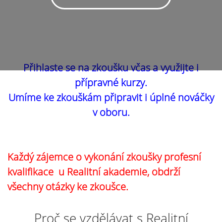
Přihlaste se na zkoušku včas a využijte i
přípravné kurzy.
Umíme ke zkouškám připravit i úplné nováčky
v oboru.
Každý zájemce o vykonání zkoušky profesní
kvalifikace u Realitní akademie, obdrží
všechny otázky ke zkoušce.
Proč se vzdělávat s Realitní