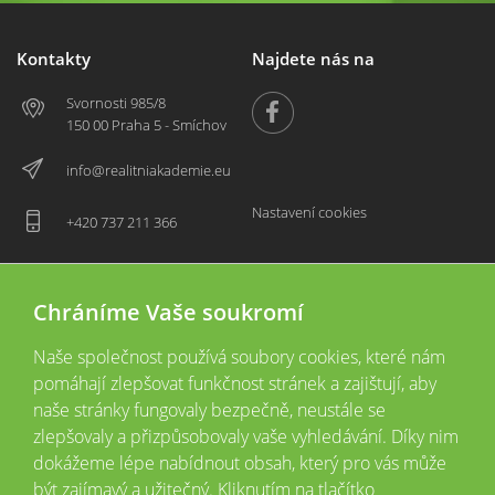
Kontakty
Najdete nás na
Svornosti 985/8
150 00 Praha 5 - Smíchov
info@realitniakademie.eu
Nastavení cookies
+420 737 211 366
Chráníme Vaše soukromí
Naše společnost používá soubory cookies, které nám
pomáhají zlepšovat funkčnost stránek a zajištují, aby
naše stránky fungovaly bezpečně, neustále se
zlepšovaly a přizpůsobovaly vaše vyhledávání. Díky nim
2026 © Copyright
Všechna práva vyhrazena
dokážeme lépe nabídnout obsah, který pro vás může
Tyto webové stránky jsou provozovány společností Realitní akademie České
být zajímavý a užitečný. Kliknutím na tlačítko