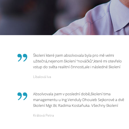
Školení které jsem absolvovala byla pro mě velmi
užitečná,nejenom školení “nováčků“,které mi otevřelo
vstup do světa realitní činnosti,ale i následné školení
ohledně daní,právního servisu. Ráda bych poděkovala
Líbalová Iva
p.Vendulce která s nesmírnou lidskostí,přesto
odborností se nám věnovala, abychom zvládli právě
vstup do nové pracovní činnosti. Děkujeme za
Absolvovala jsem v poslední době,školení tima
potřebná školení,která Realitní Akademie umožňuje.
managementu u Ing.Venduly Dhouieb Sejkorové a dvě
školení Mgr.Bc Radima Kostaňuka. Všechny školení
mohu vřele doporučit,neboť mi změnily pohled na
Králová Petra
práci a na život.