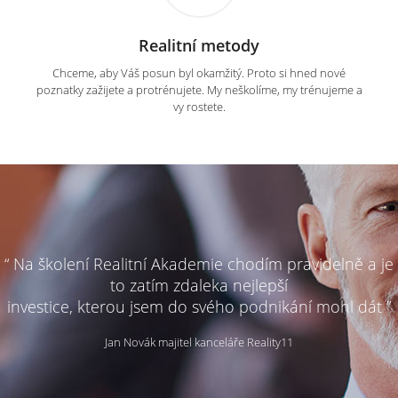
Realitní metody
Chceme, aby Váš posun byl okamžitý. Proto si hned nové
poznatky zažijete a protrénujete. My neškolíme, my trénujeme a
vy rostete.
“ Na školení Realitní Akademie chodím pravidelně a je
to zatím zdaleka nejlepší
investice, kterou jsem do svého podnikání mohl dát ”
Jan Novák majitel kanceláře Reality11