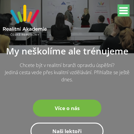
My neškolíme ale trénujeme
Chcete být v realitní branži opravdu úspěšní?
Jediná cesta vede přes kvalitní vzdělávání. Přihlašte se ještě
dnes.
Více o nás
Naši lektoři