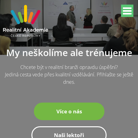
My neškolíme ale trénujeme
Chcete být v realitní branži opravdu úspěšní?
Jediná cesta vede přes kvalitní vzdělávání. Přihlašte se ještě
dnes.
Více o nás
Naši lektoři