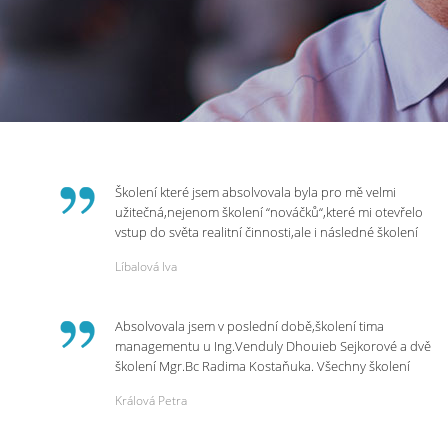
Školení které jsem absolvovala byla pro mě velmi
užitečná,nejenom školení “nováčků“,které mi otevřelo
vstup do světa realitní činnosti,ale i následné školení
ohledně daní,právního servisu. Ráda bych poděkovala
Líbalová Iva
p.Vendulce která s nesmírnou lidskostí,přesto
odborností se nám věnovala, abychom zvládli právě
vstup do nové pracovní činnosti. Děkujeme za
Absolvovala jsem v poslední době,školení tima
potřebná školení,která Realitní Akademie umožňuje.
managementu u Ing.Venduly Dhouieb Sejkorové a dvě
školení Mgr.Bc Radima Kostaňuka. Všechny školení
mohu vřele doporučit,neboť mi změnily pohled na
Králová Petra
práci a na život.