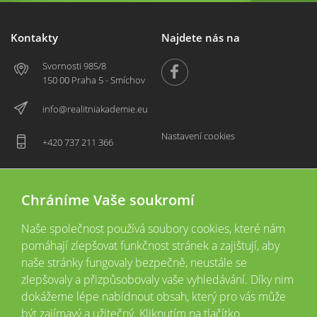
Kontakty
Najdete nás na
Svornosti 985/8
150 00 Praha 5 - Smíchov
info@realitniakademie.eu
Nastavení cookies
+420 737 211 366
Chráníme Vaše soukromí
Naše společnost používá soubory cookies, které nám
pomáhají zlepšovat funkčnost stránek a zajištují, aby
naše stránky fungovaly bezpečně, neustále se
zlepšovaly a přizpůsobovaly vaše vyhledávání. Díky nim
2026 © Copyright
Všechna práva vyhrazena
dokážeme lépe nabídnout obsah, který pro vás může
Tyto webové stránky jsou provozovány společností Realitní akademie České
být zajímavý a užitečný. Kliknutím na tlačítko