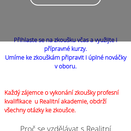
Přihlaste se na zkoušku včas a využijte i
přípravné kurzy.
Umíme ke zkouškám připravit i úplné nováčky
v oboru.
Každý zájemce o vykonání zkoušky profesní
kvalifikace u Realitní akademie, obdrží
všechny otázky ke zkoušce.
Proč se vzdělávat s Realitní