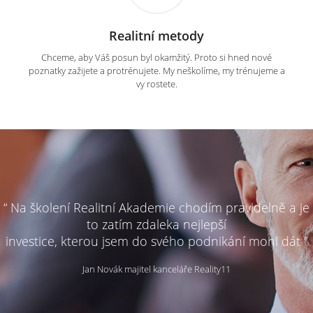
Realitní metody
Chceme, aby Váš posun byl okamžitý. Proto si hned nové
poznatky zažijete a protrénujete. My neškolíme, my trénujeme a
vy rostete.
“ Na školení Realitní Akademie chodím pravidelně a je
to zatím zdaleka nejlepší
investice, kterou jsem do svého podnikání mohl dát ”
Jan Novák majitel kanceláře Reality11