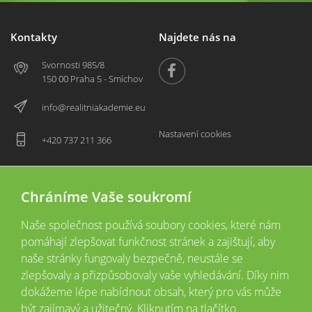
Kontakty
Najdete nás na
Svornosti 985/8
150 00 Praha 5 - Smíchov
info@realitniakademie.eu
Nastavení cookies
+420 737 211 366
Chráníme Vaše soukromí
Naše společnost používá soubory cookies, které nám
pomáhají zlepšovat funkčnost stránek a zajištují, aby
naše stránky fungovaly bezpečně, neustále se
zlepšovaly a přizpůsobovaly vaše vyhledávání. Díky nim
2026 © Copyright
Všechna práva vyhrazena
dokážeme lépe nabídnout obsah, který pro vás může
Tyto webové stránky jsou provozovány společností Realitní akademie České
být zajímavý a užitečný. Kliknutím na tlačítko