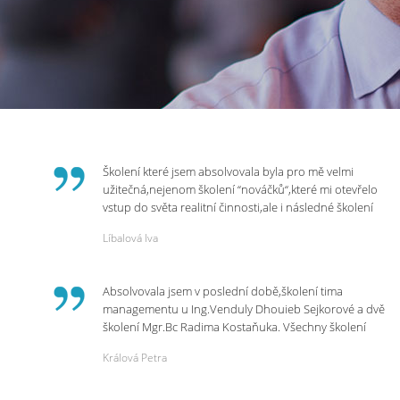
Školení které jsem absolvovala byla pro mě velmi
užitečná,nejenom školení “nováčků“,které mi otevřelo
vstup do světa realitní činnosti,ale i následné školení
ohledně daní,právního servisu. Ráda bych poděkovala
Líbalová Iva
p.Vendulce která s nesmírnou lidskostí,přesto
odborností se nám věnovala, abychom zvládli právě
vstup do nové pracovní činnosti. Děkujeme za
Absolvovala jsem v poslední době,školení tima
potřebná školení,která Realitní Akademie umožňuje.
managementu u Ing.Venduly Dhouieb Sejkorové a dvě
školení Mgr.Bc Radima Kostaňuka. Všechny školení
mohu vřele doporučit,neboť mi změnily pohled na
Králová Petra
práci a na život.