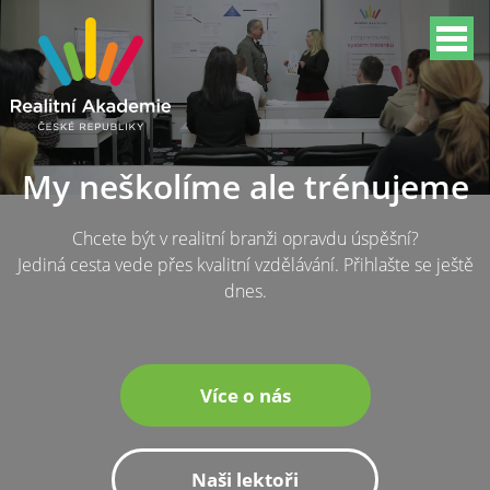
My neškolíme ale trénujeme
Chcete být v realitní branži opravdu úspěšní?
Jediná cesta vede přes kvalitní vzdělávání. Přihlašte se ještě
dnes.
Více o nás
Naši lektoři