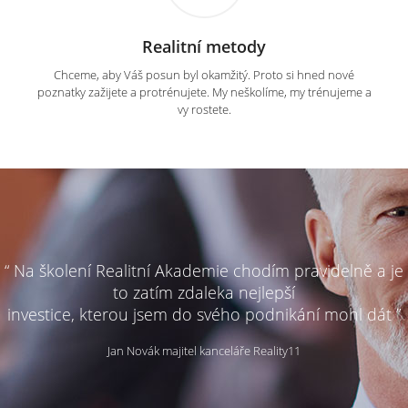
Realitní metody
Chceme, aby Váš posun byl okamžitý. Proto si hned nové
poznatky zažijete a protrénujete. My neškolíme, my trénujeme a
vy rostete.
“ Na školení Realitní Akademie chodím pravidelně a je
to zatím zdaleka nejlepší
investice, kterou jsem do svého podnikání mohl dát ”
Jan Novák majitel kanceláře Reality11