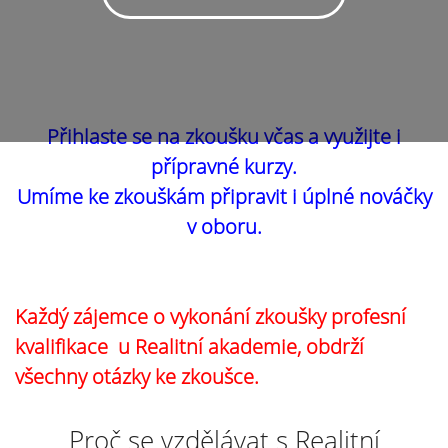
Přihlaste se na zkoušku včas a využijte i
přípravné kurzy.
Umíme ke zkouškám připravit i úplné nováčky
v oboru.
Každý zájemce o vykonání zkoušky profesní
kvalifikace u Realitní akademie, obdrží
všechny otázky ke zkoušce.
Proč se vzdělávat s Realitní