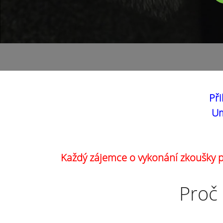
Při
Um
Každý zájemce o vykonání zkoušky pr
Proč 