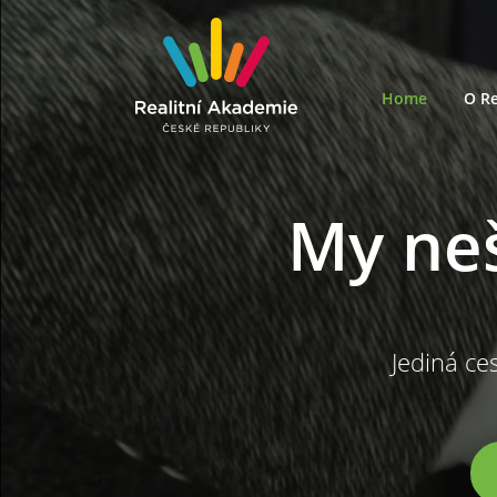
Home
O Re
My ne
Jediná ces