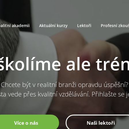
alitní akademii
Aktuální kurzy
Lektoři
Profesní zkou
školíme ale tré
Chcete být v realitní branži opravdu úspěšní?
ta vede přes kvalitní vzdělávání. Přihlašte se 
Více o nás
Naši lektoři