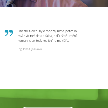
Dnešní školení bylo moc zajímavé,potvdilo
mi,že víc než data a fakta je důležité umění
komunikace, tedy realitního makléře.
Zvládá psychologicky námitky a celý
Ing. Jana Gjašiková
rozhovor či náběr u klienta. Výsledkem je
spokojenost na obou stranách. Děkuji za
dnešní podněty a zajímavé informace.