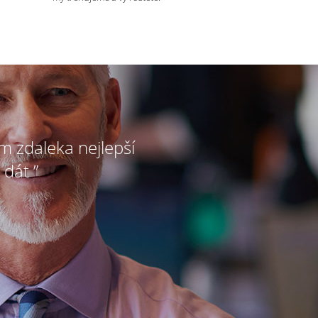
ím zdaleka nejlepší
 dát ”