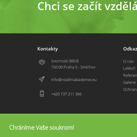
Chci se začít vzděl
Kontakty
Odkaz
Svornosti 985/8
O nás
150 00 Praha 5 - Smíchov
Lektoři
Refere
info@realitniakademie.eu
Galerie
Ochran
+420 737 211 366
Chráníme Vaše soukromí