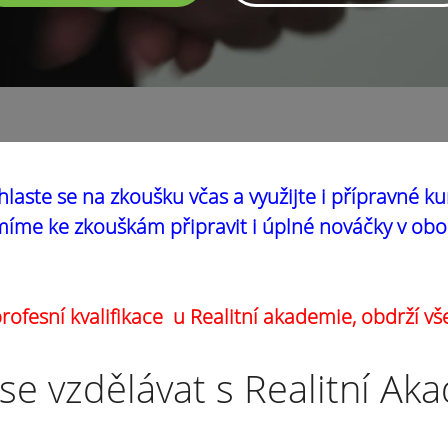
hlaste se na zkoušku včas a využijte i přípravné ku
íme ke zkouškám připravit i úplné nováčky v obo
ofesní kvalifikace u Realitní akademie, obdrží vš
se vzdělávat s Realitní Ak