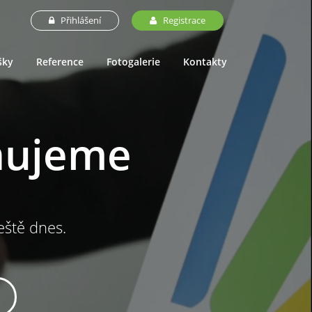
Přihlášení
Registrace
šky
Reference
Fotogalerie
Kontakty
nujeme
ještě dnes.