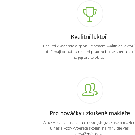
Kvalitní lektoři
Realitní Akademie disponuje týmem kvalitních lektorů
kteří mají bohatou realitní praxi nebo se specializují
na její určité oblasti.
Pro nováčky i zkušené makléře
Ať už v realitách začínáte nebo jste již zkušení makléři
u nás si vždy vyberete školení na míru dle vaší
dosažené praxe.