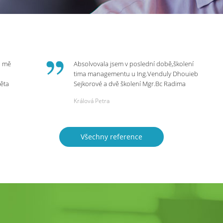
o mě
Absolvovala jsem v poslední době,školení
tima managementu u Ing.Venduly Dhouieb
věta
Sejkorové a dvě školení Mgr.Bc Radima
Kostaňuka. Všechny školení mohu vřele
Králová Petra
bych
doporučit,neboť mi změnily pohled na
rnou
práci a na život.
 do
Všechny reference
ie