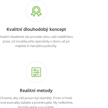
Kvalitní dlouhodobý koncept
Realitní Akademie vás provede celou vaší makléřskou
praxí, od nováčka přes specialisty v oboru až po
majitele či manažera pobočky.
Realitní metody
Chceme, aby Váš posun byl okamžitý. Proto si hned
nové poznatky zažijete a protrénujete. My neškolíme,
my trénujeme a vy rostete.