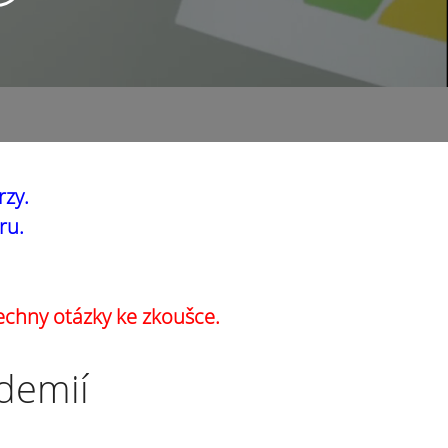
rzy.
ru.
echny otázky ke zkoušce.
ademií