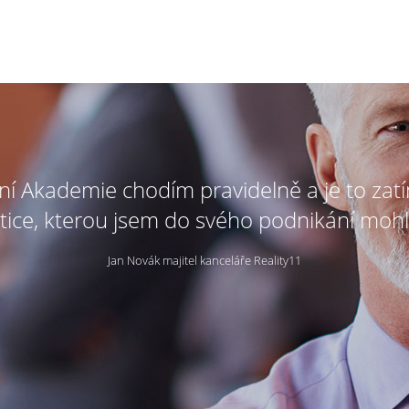
tní Akademie chodím pravidelně a je to zat
tice, kterou jsem do svého podnikání mohl
Jan Novák majitel kanceláře Reality11