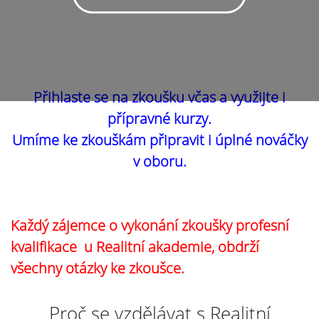
Přihlaste se na zkoušku včas a využijte i
přípravné kurzy.
Umíme ke zkouškám připravit i úplné nováčky
v oboru.
Každý zájemce o vykonání zkoušky profesní
kvalifikace u Realitní akademie, obdrží
všechny otázky ke zkoušce.
Proč se vzdělávat s Realitní