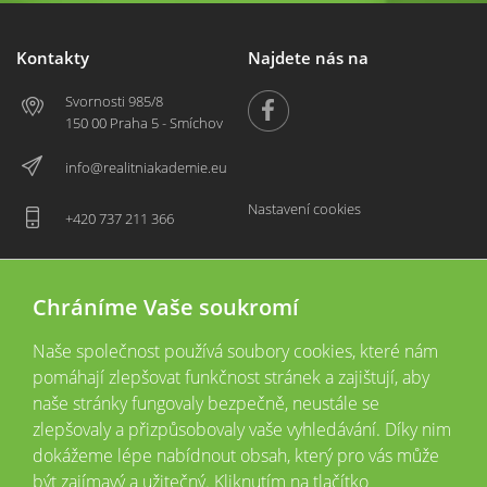
Kontakty
Najdete nás na
Svornosti 985/8
150 00 Praha 5 - Smíchov
info@realitniakademie.eu
Nastavení cookies
+420 737 211 366
Chráníme Vaše soukromí
Naše společnost používá soubory cookies, které nám
pomáhají zlepšovat funkčnost stránek a zajištují, aby
naše stránky fungovaly bezpečně, neustále se
zlepšovaly a přizpůsobovaly vaše vyhledávání. Díky nim
2026 © Copyright
Všechna práva vyhrazena
dokážeme lépe nabídnout obsah, který pro vás může
Tyto webové stránky jsou provozovány společností Realitní akademie České
být zajímavý a užitečný. Kliknutím na tlačítko