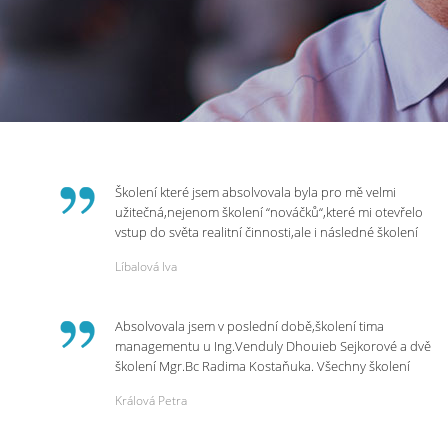
Školení které jsem absolvovala byla pro mě velmi
užitečná,nejenom školení “nováčků“,které mi otevřelo
vstup do světa realitní činnosti,ale i následné školení
ohledně daní,právního servisu. Ráda bych poděkovala
Líbalová Iva
p.Vendulce která s nesmírnou lidskostí,přesto
odborností se nám věnovala, abychom zvládli právě
vstup do nové pracovní činnosti. Děkujeme za
Absolvovala jsem v poslední době,školení tima
potřebná školení,která Realitní Akademie umožňuje.
managementu u Ing.Venduly Dhouieb Sejkorové a dvě
školení Mgr.Bc Radima Kostaňuka. Všechny školení
mohu vřele doporučit,neboť mi změnily pohled na
Králová Petra
práci a na život.