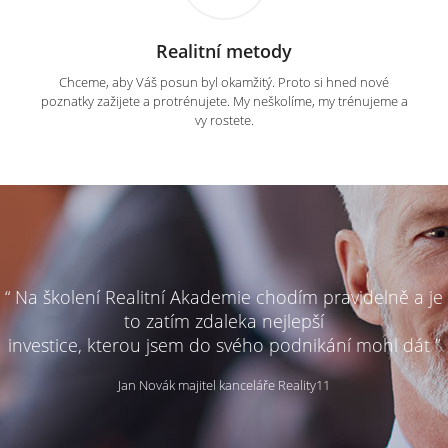
Realitní metody
Chceme, aby Váš posun byl okamžitý. Proto si hned nové
poznatky zažijete a protrénujete. My neškolíme, my trénujeme a
vy rostete.
“ Na školení Realitní Akademie chodím pravidelně a je
to zatím zdaleka nejlepší
investice, kterou jsem do svého podnikání mohl dát ”
Jan Novák majitel kanceláře Reality11