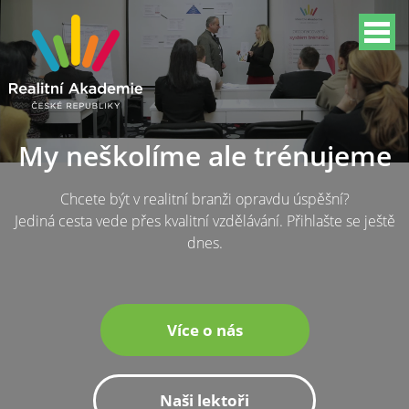
My neškolíme ale trénujeme
Chcete být v realitní branži opravdu úspěšní?
Jediná cesta vede přes kvalitní vzdělávání. Přihlašte se ještě
dnes.
Více o nás
Naši lektoři