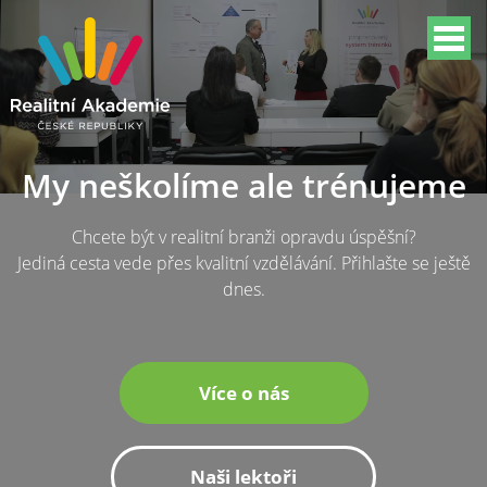
My neškolíme ale trénujeme
Chcete být v realitní branži opravdu úspěšní?
Jediná cesta vede přes kvalitní vzdělávání. Přihlašte se ještě
dnes.
Více o nás
Naši lektoři