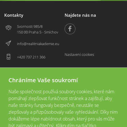
Kontakty
Najdete nás na
Svornosti 985/8
150 00 Praha 5 - Smíchov
info@realitniakademie.eu
Nastavení cookies
+420 737 211 366
Chráníme Vaše soukromí
Naše společnost používá soubory cookies, které nám
pomáhají zlepšovat funkčnost stránek a zajištují, aby
naše stránky fungovaly bezpečně, neustále se
zlepšovaly a přizpůsobovaly vaše vyhledávání. Díky nim
2026 © Copyright
Všechna práva vyhrazena
dokážeme lépe nabídnout obsah, který pro vás může
Tyto webové stránky jsou provozovány společností Realitní akademie České
být zajímavý a užitečný. Kliknutím na tlačítko