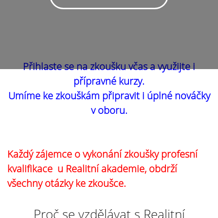
Přihlaste se na zkoušku včas a využijte i
přípravné kurzy.
Umíme ke zkouškám připravit i úplné nováčky
v oboru.
Každý zájemce o vykonání zkoušky profesní
kvalifikace u Realitní akademie, obdrží
všechny otázky ke zkoušce.
Proč se vzdělávat s Realitní