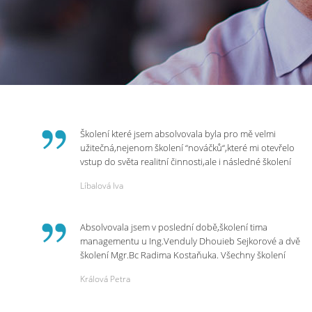
Školení které jsem absolvovala byla pro mě velmi
užitečná,nejenom školení “nováčků“,které mi otevřelo
vstup do světa realitní činnosti,ale i následné školení
ohledně daní,právního servisu. Ráda bych poděkovala
Líbalová Iva
p.Vendulce která s nesmírnou lidskostí,přesto
odborností se nám věnovala, abychom zvládli právě
vstup do nové pracovní činnosti. Děkujeme za
Absolvovala jsem v poslední době,školení tima
potřebná školení,která Realitní Akademie umožňuje.
managementu u Ing.Venduly Dhouieb Sejkorové a dvě
školení Mgr.Bc Radima Kostaňuka. Všechny školení
mohu vřele doporučit,neboť mi změnily pohled na
Králová Petra
práci a na život.