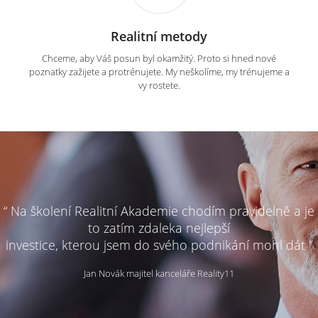
Realitní metody
Chceme, aby Váš posun byl okamžitý. Proto si hned nové
poznatky zažijete a protrénujete. My neškolíme, my trénujeme a
vy rostete.
“ Na školení Realitní Akademie chodím pravidelně a je
to zatím zdaleka nejlepší
investice, kterou jsem do svého podnikání mohl dát ”
Jan Novák majitel kanceláře Reality11