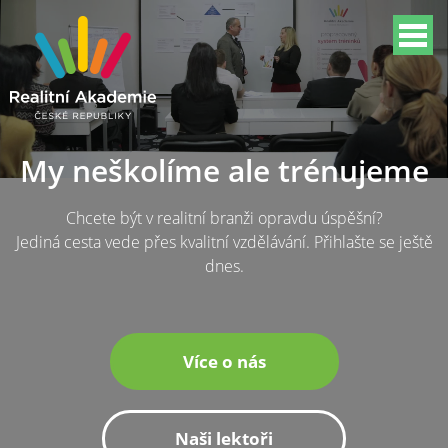
My neškolíme ale trénujeme
Chcete být v realitní branži opravdu úspěšní?
Jediná cesta vede přes kvalitní vzdělávání. Přihlašte se ještě
dnes.
Více o nás
Naši lektoři