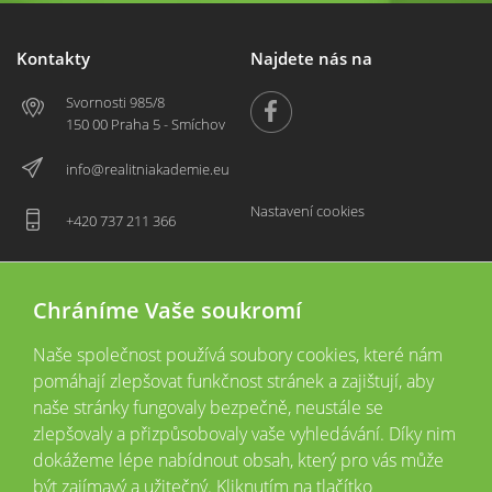
Kontakty
Najdete nás na
Svornosti 985/8
150 00 Praha 5 - Smíchov
info@realitniakademie.eu
Nastavení cookies
+420 737 211 366
Chráníme Vaše soukromí
Naše společnost používá soubory cookies, které nám
pomáhají zlepšovat funkčnost stránek a zajištují, aby
naše stránky fungovaly bezpečně, neustále se
zlepšovaly a přizpůsobovaly vaše vyhledávání. Díky nim
2026 © Copyright
Všechna práva vyhrazena
dokážeme lépe nabídnout obsah, který pro vás může
Tyto webové stránky jsou provozovány společností Realitní akademie České
být zajímavý a užitečný. Kliknutím na tlačítko