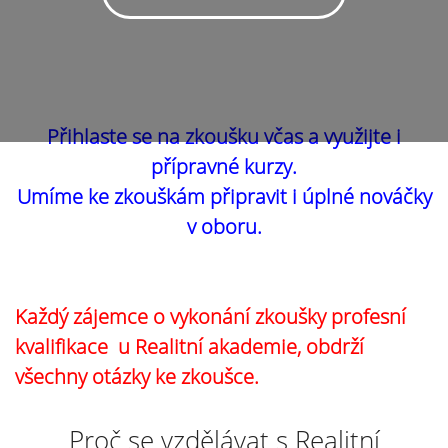
Přihlaste se na zkoušku včas a využijte i
přípravné kurzy.
Umíme ke zkouškám připravit i úplné nováčky
v oboru.
Každý zájemce o vykonání zkoušky profesní
kvalifikace u Realitní akademie, obdrží
všechny otázky ke zkoušce.
Proč se vzdělávat s Realitní