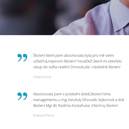
Školení které jsem absolvovala byla pro mě velmi
užitečná,nejenom školení “nováčků“,které mi otevřelo
vstup do světa realitní činnosti,ale i následné školení
ohledně daní,právního servisu. Ráda bych poděkovala
Líbalová Iva
p.Vendulce která s nesmírnou lidskostí,přesto
odborností se nám věnovala, abychom zvládli právě
vstup do nové pracovní činnosti. Děkujeme za
Absolvovala jsem v poslední době,školení tima
potřebná školení,která Realitní Akademie umožňuje.
managementu u Ing.Venduly Dhouieb Sejkorové a dvě
školení Mgr.Bc Radima Kostaňuka. Všechny školení
mohu vřele doporučit,neboť mi změnily pohled na
Králová Petra
práci a na život.