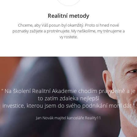
Realitní metody
Chceme, aby Váš posun byl okamžitý. Proto si hned nové
poznatky zažijete a protrénujete. My neškolíme, my trénujeme a
vy rostete.
“ Na školení Realitní Akademie chodím pravidelně a je
to zatím zdaleka nejlepší
investice, kterou jsem do svého podnikání mohl dát ”
Jan Novák majitel kanceláře Reality11