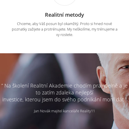
Realitní metody
Chceme, aby Váš posun byl okamžitý. Proto si hned nové
poznatky zažijete a protrénujete. My neškolíme, my trénujeme a
vy rostete.
“ Na školení Realitní Akademie chodím pravidelně a je
to zatím zdaleka nejlepší
investice, kterou jsem do svého podnikání mohl dát ”
Jan Novák majitel kanceláře Reality11