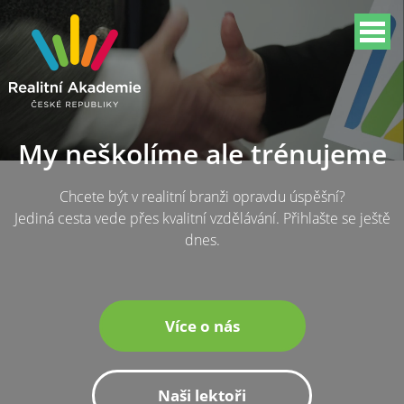
My neškolíme ale trénujeme
Chcete být v realitní branži opravdu úspěšní?
Jediná cesta vede přes kvalitní vzdělávání. Přihlašte se ještě
dnes.
Více o nás
Naši lektoři