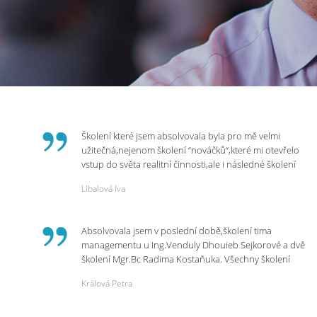
Školení které jsem absolvovala byla pro mě velmi
užitečná,nejenom školení “nováčků“,které mi otevřelo
vstup do světa realitní činnosti,ale i následné školení
ohledně daní,právního servisu. Ráda bych poděkovala
Líbalová Iva
p.Vendulce která s nesmírnou lidskostí,přesto
odborností se nám věnovala, abychom zvládli právě
vstup do nové pracovní činnosti. Děkujeme za
Absolvovala jsem v poslední době,školení tima
potřebná školení,která Realitní Akademie umožňuje.
managementu u Ing.Venduly Dhouieb Sejkorové a dvě
školení Mgr.Bc Radima Kostaňuka. Všechny školení
mohu vřele doporučit,neboť mi změnily pohled na
Králová Petra
práci a na život.