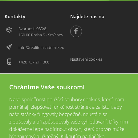
Kontakty
Najdete nás na
Svornosti 985/8
150 00 Praha 5 - Smíchov
info@realitniakademie.eu
Nastavení cookies
+420 737 211 366
Chráníme Vaše soukromí
Naše společnost používá soubory cookies, které nám
pomáhají zlepšovat funkčnost stránek a zajištují, aby
naše stránky fungovaly bezpečně, neustále se
zlepšovaly a přizpůsobovaly vaše vyhledávání. Díky nim
2026 © Copyright
Všechna práva vyhrazena
dokážeme lépe nabídnout obsah, který pro vás může
Tyto webové stránky jsou provozovány společností Realitní akademie České
být zajímavý a užitečný. Kliknutím na tlačítko