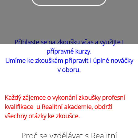
Přihlaste se na zkoušku včas a využijte i
přípravné kurzy.
Umíme ke zkouškám připravit i úplné nováčky
v oboru.
Každý zájemce o vykonání zkoušky profesní
kvalifikace u Realitní akademie, obdrží
všechny otázky ke zkoušce.
Proč se vzdělávat s Realitní