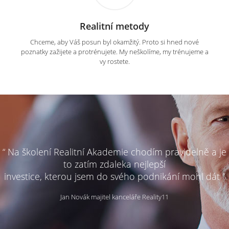
Realitní metody
Chceme, aby Váš posun byl okamžitý. Proto si hned nové
poznatky zažijete a protrénujete. My neškolíme, my trénujeme a
vy rostete.
“ Na školení Realitní Akademie chodím pravidelně a je
to zatím zdaleka nejlepší
investice, kterou jsem do svého podnikání mohl dát ”
Jan Novák majitel kanceláře Reality11