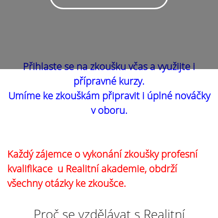
Přihlaste se na zkoušku včas a využijte i
přípravné kurzy.
Umíme ke zkouškám připravit i úplné nováčky
v oboru.
Každý zájemce o vykonání zkoušky profesní
kvalifikace u Realitní akademie, obdrží
všechny otázky ke zkoušce.
Proč se vzdělávat s Realitní