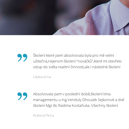
Školení které jsem absolvovala byla pro mě velmi
užitečná,nejenom školení “nováčků“,které mi otevřelo
vstup do světa realitní činnosti,ale i následné školení
ohledně daní,právního servisu. Ráda bych poděkovala
Líbalová Iva
p.Vendulce která s nesmírnou lidskostí,přesto
odborností se nám věnovala, abychom zvládli právě
vstup do nové pracovní činnosti. Děkujeme za
Absolvovala jsem v poslední době,školení tima
potřebná školení,která Realitní Akademie umožňuje.
managementu u Ing.Venduly Dhouieb Sejkorové a dvě
školení Mgr.Bc Radima Kostaňuka. Všechny školení
mohu vřele doporučit,neboť mi změnily pohled na
Králová Petra
práci a na život.