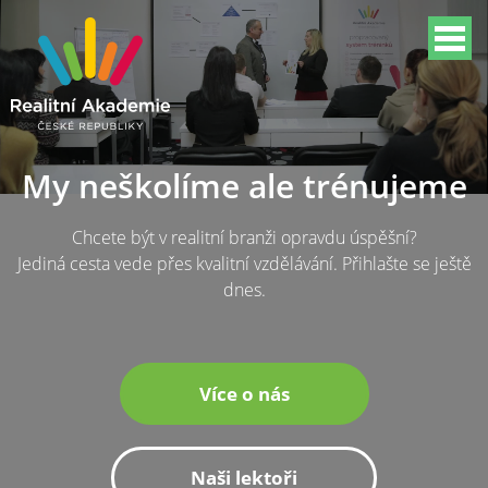
My neškolíme ale trénujeme
Chcete být v realitní branži opravdu úspěšní?
Jediná cesta vede přes kvalitní vzdělávání. Přihlašte se ještě
dnes.
Více o nás
Naši lektoři