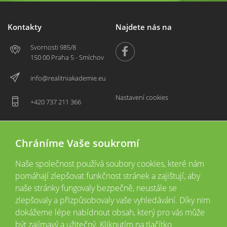
Kontakty
Najdete nás na
Svornosti 985/8
150 00 Praha 5 - Smíchov
info@realitniakademie.eu
Nastavení cookies
+420 737 211 366
Chráníme Vaše soukromí
Naše společnost používá soubory cookies, které nám
pomáhají zlepšovat funkčnost stránek a zajištují, aby
naše stránky fungovaly bezpečně, neustále se
zlepšovaly a přizpůsobovaly vaše vyhledávání. Díky nim
2026 © Copyright
Všechna práva vyhrazena
dokážeme lépe nabídnout obsah, který pro vás může
Tyto webové stránky jsou provozovány společností Realitní akademie České
být zajímavý a užitečný. Kliknutím na tlačítko